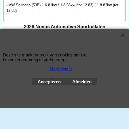
- VW Scirocco (53B) 1.6 81kw / 1.8 66kw (tot 12.83) / 1.8 82kw (tot
12.83)
2026 Novus Automotive Sportuitlaten
Improve Tuning 28 jaar
Deze site maakt gebruik van cookies om uw
Webwinkel gemaakt met
ShopFactory webwinkel
bezoekerservaring te verbeteren.
software.
Meer details
Accepteren
Afmelden