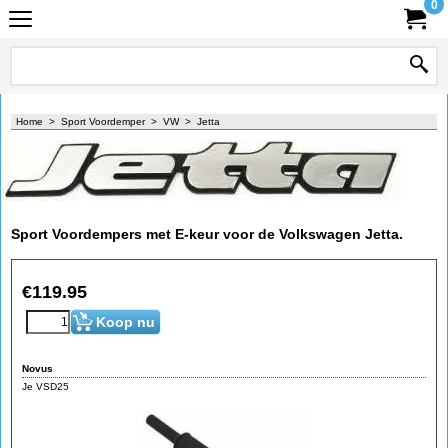
0
Home
>
Sport Voordemper
>
VW
>
Jetta
Sport Voordempers met E-keur voor de Volkswagen Jetta.
€
119.95
Koop nu
Novus
Je VSD25