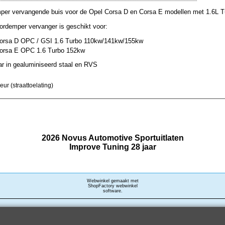
per vervangende buis voor de Opel Corsa D en Corsa E modellen met 1.6L T
rdemper vervanger is geschikt voor:
Corsa D OPC / GSI 1.6 Turbo 110kw/141kw/155kw
Corsa E OPC 1.6 Turbo 152kw
r in gealuminiseerd staal en RVS
ur (straattoelating)
2026 Novus Automotive Sportuitlaten
Improve Tuning 28 jaar
Webwinkel gemaakt met
ShopFactory webwinkel
software.