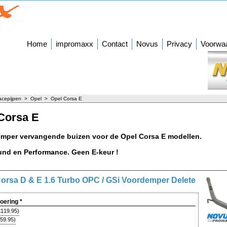
Home
impromaxx
Contact
Novus
Privacy
Voorwa
acepijpen
>
Opel
>
Opel Corsa E
Corsa E
emper vervangende buizen voor de Opel Corsa E modellen.
nd en Performance. Geen E-keur !
orsa D & E 1.6 Turbo OPC / GSi Voordemper Delete
voering
*
€119.95
)
59.95
)