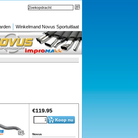
arden
Winkelmand Novus Sportuitlaat
€
119.95
Koop nu
Novus