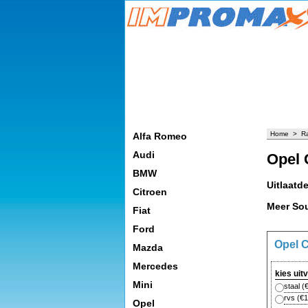
Home
>
R
Alfa Romeo
Audi
Opel 
BMW
Uitlaatd
Citroen
Meer Sou
Fiat
Ford
Opel C
Mazda
Mercedes
kies uit
Mini
staal
(
rvs
(
€1
Opel