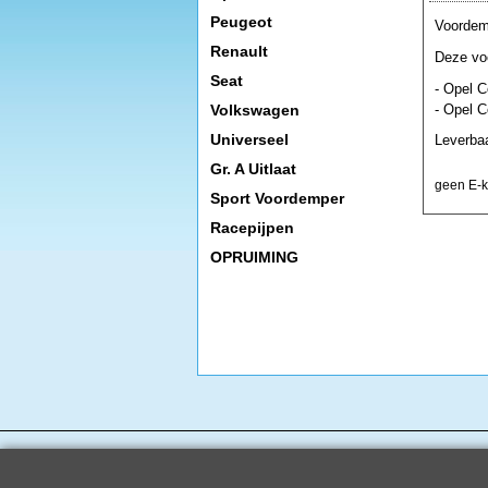
Peugeot
Voordem
Renault
Deze voo
Seat
- Opel 
- Opel 
Volkswagen
Universeel
Leverbaa
Gr. A Uitlaat
geen E-ke
Sport Voordemper
Racepijpen
OPRUIMING