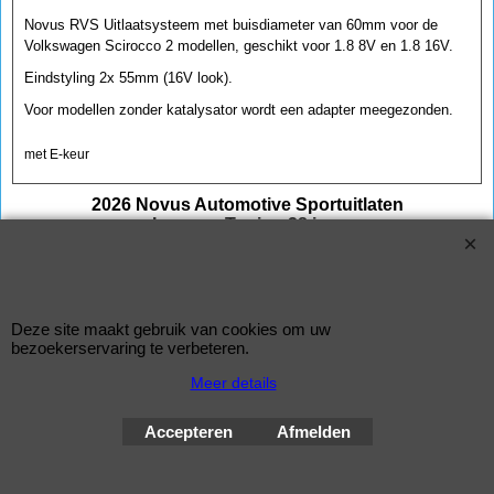
Novus RVS Uitlaatsysteem met buisdiameter van 60mm voor de
Volkswagen Scirocco 2 modellen, geschikt voor 1.8 8V en 1.8 16V.
Eindstyling 2x 55mm (16V look).
Voor modellen zonder katalysator wordt een adapter meegezonden.
met E-keur
2026 Novus Automotive Sportuitlaten
Improve Tuning 28 jaar
Webwinkel gemaakt met
ShopFactory webwinkel
Deze site maakt gebruik van cookies om uw
software.
bezoekerservaring te verbeteren.
Meer details
Accepteren
Afmelden