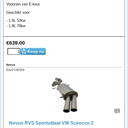
Voorzien van E-keur.
Geschikt voor:
- 1.6L 53kw
- 1.8L 70kw
€
639.00
Koop nu
Novus
EA2272E55S
Novus RVS Sportuitlaat VW Scirocco 2