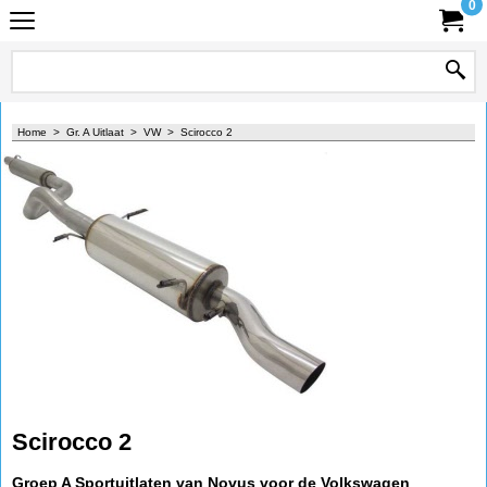
0
Home
>
Gr. A Uitlaat
>
VW
>
Scirocco 2
Scirocco 2
Groep A Sportuitlaten van Novus voor de Volkswagen