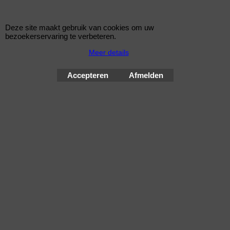
heeft eindstyling
135x75mm Ovaal DTM-Design
.
Deze site maakt gebruik van cookies om uw
bezoekerservaring te verbeteren.
€
199.00
Meer details
Koop nu
Accepteren
Afmelden
Novus
A3332E0
Novus Sportuitlaat Polo 9N 135x75mm Ovaal
Novus sportuitlaat voor de VW Polo 5 (9N/9N3) modellen 1.2 /
1.2-12V / 1.4 FSI / 1.4-16V / 1.4 TDI van bouwjaar 10.2001
t/m 11.2009.