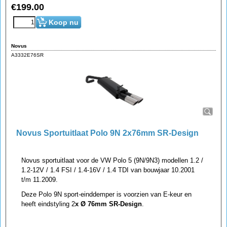
€
199.00
Koop nu
Novus
A3332E76SR
Novus Sportuitlaat Polo 9N 2x76mm SR-Design
Novus sportuitlaat voor de VW Polo 5 (9N/9N3) modellen 1.2 /
1.2-12V / 1.4 FSI / 1.4-16V / 1.4 TDI van bouwjaar 10.2001
t/m 11.2009.
Deze Polo 9N sport-einddemper is voorzien van E-keur en
heeft eindstyling 2
x Ø 76mm SR-Design
.