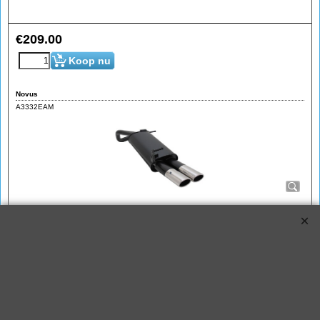
€
209.00
Koop nu
Novus
A3332EAM
Novus Sportuitlaat Polo 9N 2x85/58mm AM-Design
Novus sportuitlaat voor de VW Polo 5 (9N/9N3) modellen 1.2 /
1.2-12V / 1.4 FSI / 1.4-16V / 1.4 TDI van bouwjaar 10.2001
t/m 11.2009.
Deze Polo 9N sport-einddemper is voorzien van E-keur en
heeft eindstyling 2
x Ovaal 85x58mm AM-Design
.