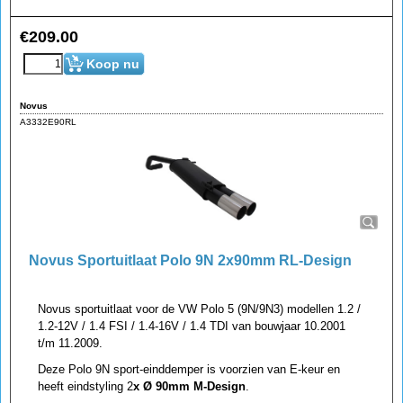
€
209.00
Koop nu
Novus
A3332E90RL
Novus Sportuitlaat Polo 9N 2x90mm RL-Design
Novus sportuitlaat voor de VW Polo 5 (9N/9N3) modellen 1.2 /
1.2-12V / 1.4 FSI / 1.4-16V / 1.4 TDI van bouwjaar 10.2001
t/m 11.2009.
Deze Polo 9N sport-einddemper is voorzien van E-keur en
heeft eindstyling 2
x Ø 90mm M-Design
.