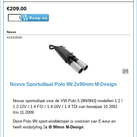
€
209.00
Koop nu
Novus
A3332E90
Novus Sportuitlaat Polo 9N 2x90mm M-Design
Novus sportuitlaat voor de VW Polo 5 (9N/9N3) modellen 1.2 /
1.2-12V / 1.4 FSI / 1.4-16V / 1.4 TDI van bouwjaar 10.2001
t/m 11.2009.
Deze Polo 9N sport-einddemper is voorzien van E-keur en
heeft eindstyling 2
x Ø 90mm M-Design
.