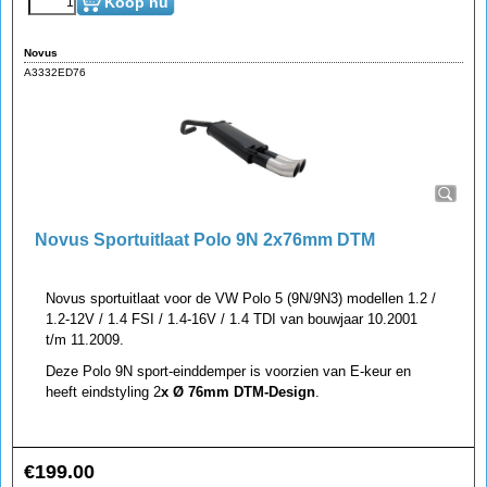
Koop nu
Novus
A3332ED76
Novus Sportuitlaat Polo 9N 2x76mm DTM
Novus sportuitlaat voor de VW Polo 5 (9N/9N3) modellen 1.2 /
1.2-12V / 1.4 FSI / 1.4-16V / 1.4 TDI van bouwjaar 10.2001
t/m 11.2009.
Deze Polo 9N sport-einddemper is voorzien van E-keur en
heeft eindstyling 2
x Ø 76mm DTM-Design
.
€
199.00