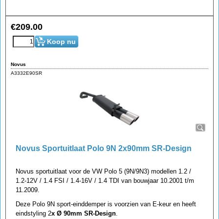
€
209.00
Koop nu
Novus
A3332E90SR
Novus Sportuitlaat Polo 9N 2x90mm SR-Design
Novus sportuitlaat voor de VW Polo 5 (9N/9N3) modellen 1.2 /
1.2-12V / 1.4 FSI / 1.4-16V / 1.4 TDI van bouwjaar 10.2001 t/m
11.2009.
Deze Polo 9N sport-einddemper is voorzien van E-keur en heeft
eindstyling 2
x Ø 90mm SR-Design
.