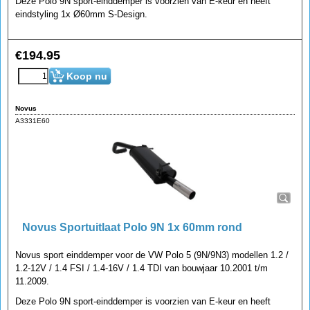
Deze Polo 9N sport-einddemper is voorzien van E-keur en heeft
eindstyling 1x Ø60mm S-Design.
€
194.95
Koop nu
Novus
A3331E60
Novus Sportuitlaat Polo 9N 1x 60mm rond
Novus sport einddemper voor de VW Polo 5 (9N/9N3) modellen 1.2 /
1.2-12V / 1.4 FSI / 1.4-16V / 1.4 TDI van bouwjaar 10.2001 t/m
11.2009.
Deze Polo 9N sport-einddemper is voorzien van E-keur en heeft