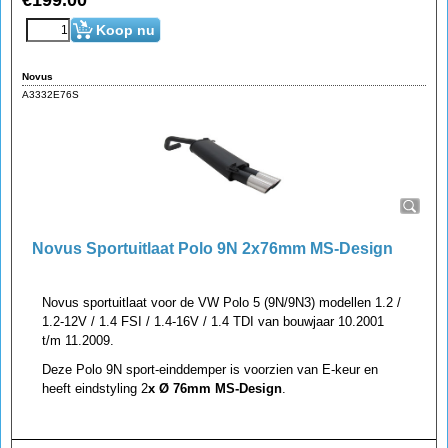
€
199.00
Koop nu
Novus
A3332E76S
Novus Sportuitlaat Polo 9N 2x76mm MS-Design
Novus sportuitlaat voor de VW Polo 5 (9N/9N3) modellen 1.2 /
1.2-12V / 1.4 FSI / 1.4-16V / 1.4 TDI van bouwjaar 10.2001
t/m 11.2009.
Deze Polo 9N sport-einddemper is voorzien van E-keur en
heeft eindstyling 2
x Ø 76mm MS-Design
.