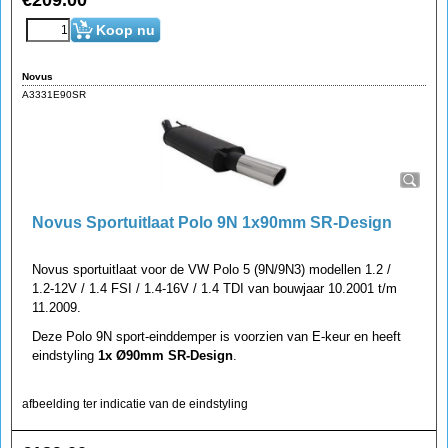
€
209.00
Koop nu
Novus
A3331E90SR
Novus Sportuitlaat Polo 9N 1x90mm SR-Design
Novus sportuitlaat voor de VW Polo 5 (9N/9N3) modellen 1.2 /
1.2-12V / 1.4 FSI / 1.4-16V / 1.4 TDI van bouwjaar 10.2001 t/m
11.2009.
Deze Polo 9N sport-einddemper is voorzien van E-keur en heeft
eindstyling
1x Ø90mm SR-Design
.
afbeelding ter indicatie van de eindstyling