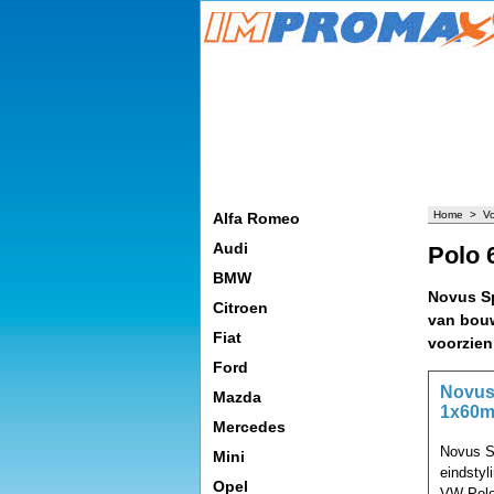
Home
>
V
Alfa Romeo
Audi
Polo 
BMW
Novus Sp
Citroen
van bouw
Fiat
voorzien 
Ford
Novus 
Mazda
1x60m
Mercedes
Novus S
Mini
eindsty
Opel
VW Polo