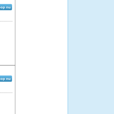
op nu
op nu