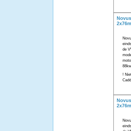
Novus 
2x76m
Novu
eind
de V
mode
motor
88kw
! Nie
Cadd
Novus 
2x76m
Novu
eind