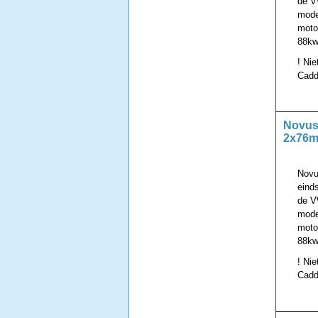
de V
mode
motor
88kw
! Nie
Cadd
Novus 
2x76m
Novu
eind
de V
mode
motor
88kw
! Nie
Cadd