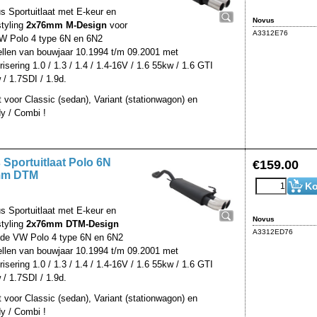
s Sportuitlaat met E-keur en
Novus
styling
2x76mm M-Design
voor
A3312E76
W Polo 4 type 6N en 6N2
llen van bouwjaar 10.1994 t/m 09.2001 met
isering 1.0 / 1.3 / 1.4 / 1.4-16V / 1.6 55kw / 1.6 GTI
 / 1.7SDI / 1.9d.
t voor Classic (sedan), Variant (stationwagon) en
y / Combi !
Sportuitlaat Polo 6N
€
159.00
mm DTM
Ko
s Sportuitlaat met E-keur en
Novus
styling
2x76mm DTM-Design
A3312ED76
 de VW Polo 4 type 6N en 6N2
llen van bouwjaar 10.1994 t/m 09.2001 met
isering 1.0 / 1.3 / 1.4 / 1.4-16V / 1.6 55kw / 1.6 GTI
 / 1.7SDI / 1.9d.
t voor Classic (sedan), Variant (stationwagon) en
y / Combi !