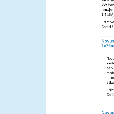
eindsty
VW Polo
bouwjaar
1.4-16V 
! Niet v
Combi !
Novus 
1x76m
Novu
eind
de V
mode
motor
88kw 
! Nie
Cadd
Novus 