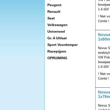
bouwjaar
Peugeot
1.4-16V 
Renault
! Niet v
Seat
Combi !
Volkswagen
Universeel
Novus 
Gr. A Uitlaat
1x60m
Sport Voordemper
Novus Sp
Racepijpen
eindsty
VW Polo
OPRUIMING
bouwjaar
1.4-16V 
! Niet v
Combi !
Novus 
1x76m
Novus S