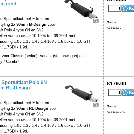
m rond
Ko
s Sportuitlaat met E-keur en
Novus
styling
1x 90mm M-Design
voor
A3311E90
W Polo 4 type 6N en 6N2
llen van bouwjaar 10.1994 t/m 09.2001 met
isering 1.0 / 1.3 / 1.4 / 1.4-16V / 1.6 55kw / 1.6 GTI
 / 1.7SDI / 1.9d.
t voor Classic (sedan), Variant (stationwagon) en
y / Combi !
Sportuitlaat Polo 6N
€
179.00
m RL-Design
Ko
s Sportuitlaat met E-keur en
Novus
styling
1x 90mm RL-Design
voor
A3311E90RL
W Polo 4 type 6N en 6N2
llen van bouwjaar 10.1994 t/m 09.2001 met
isering 1.0 / 1.3 / 1.4 / 1.4-16V / 1.6 55kw / 1.6 GTI
 / 1.7SDI / 1.9d.