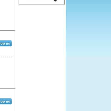
op nu
op nu