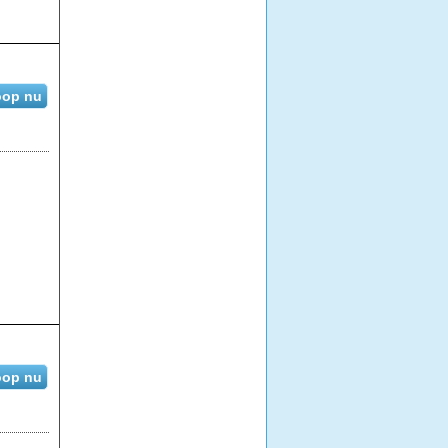
op nu
op nu