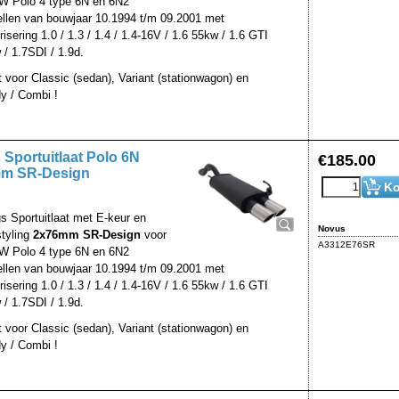
W Polo 4 type 6N en 6N2
llen van bouwjaar 10.1994 t/m 09.2001 met
isering 1.0 / 1.3 / 1.4 / 1.4-16V / 1.6 55kw / 1.6 GTI
 / 1.7SDI / 1.9d.
t voor Classic (sedan), Variant (stationwagon) en
y / Combi !
Sportuitlaat Polo 6N
€
185.00
m SR-Design
Ko
s Sportuitlaat met E-keur en
Novus
styling
2x76mm SR-Design
voor
A3312E76SR
W Polo 4 type 6N en 6N2
llen van bouwjaar 10.1994 t/m 09.2001 met
isering 1.0 / 1.3 / 1.4 / 1.4-16V / 1.6 55kw / 1.6 GTI
 / 1.7SDI / 1.9d.
t voor Classic (sedan), Variant (stationwagon) en
y / Combi !