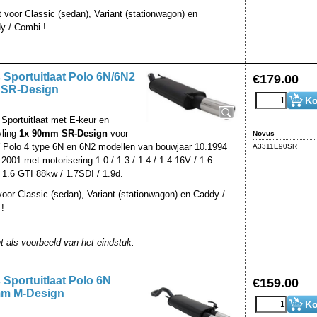
t voor Classic (sedan), Variant (stationwagon) en
y / Combi !
Sportuitlaat Polo 6N/6N2
€
179.00
SR-Design
Ko
Sportuitlaat met E-keur en
yling
1x 90mm SR-Design
voor
Novus
Polo 4 type 6N en 6N2 modellen van bouwjaar 10.1994
A3311E90SR
.2001 met motorisering 1.0 / 1.3 / 1.4 / 1.4-16V / 1.6
 1.6 GTI 88kw / 1.7SDI / 1.9d.
 voor Classic (sedan), Variant (stationwagon) en Caddy /
!
nt als voorbeeld van het eindstuk.
Sportuitlaat Polo 6N
€
159.00
m M-Design
Ko