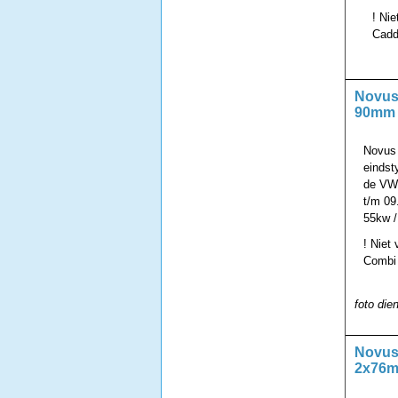
! Nie
Cadd
Novus 
90mm 
Novus 
eindst
de VW 
t/m 09
55kw /
! Niet
Combi 
foto die
Novus 
2x76m