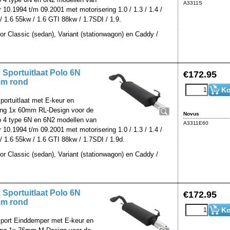
A3311S
 10.1994 t/m 09.2001 met motorisering 1.0 / 1.3 / 1.4 /
/ 1.6 55kw / 1.6 GTI 88kw / 1.7SDI / 1.9.
oor Classic (sedan), Variant (stationwagon) en Caddy /
Sportuitlaat Polo 6N
€
172.95
m rond
Ko
ortuitlaat met E-keur en
ling 1x 60mm RL-Design voor de
Novus
 4 type 6N en 6N2 modellen van
A3311E60
 10.1994 t/m 09.2001 met motorisering 1.0 / 1.3 / 1.4 /
/ 1.6 55kw / 1.6 GTI 88kw / 1.7SDI / 1.9d.
oor Classic (sedan), Variant (stationwagon) en Caddy /
Sportuitlaat Polo 6N
€
172.95
m rond
Ko
port Einddemper met E-keur en