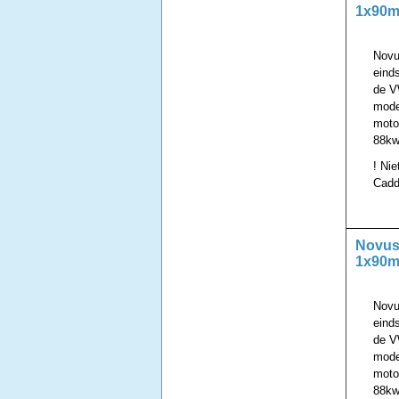
1x90m
Novu
eind
de V
mode
motor
88kw
! Nie
Cadd
Novus 
1x90m
Novu
eind
de V
mode
motor
88kw