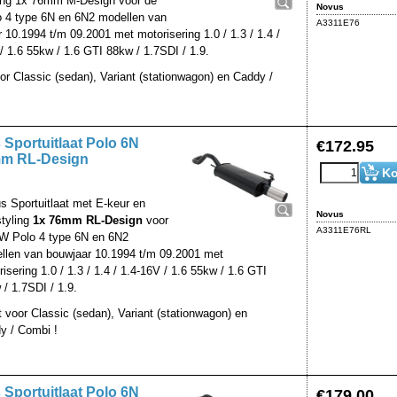
ling 1x 76mm M-Design voor de
Novus
 4 type 6N en 6N2 modellen van
A3311E76
 10.1994 t/m 09.2001 met motorisering 1.0 / 1.3 / 1.4 /
/ 1.6 55kw / 1.6 GTI 88kw / 1.7SDI / 1.9.
oor Classic (sedan), Variant (stationwagon) en Caddy /
Sportuitlaat Polo 6N
€
172.95
m RL-Design
Ko
s Sportuitlaat met E-keur en
Novus
styling
1x 76mm RL-Design
voor
A3311E76RL
W Polo 4 type 6N en 6N2
llen van bouwjaar 10.1994 t/m 09.2001 met
isering 1.0 / 1.3 / 1.4 / 1.4-16V / 1.6 55kw / 1.6 GTI
/ 1.7SDI / 1.9.
t voor Classic (sedan), Variant (stationwagon) en
y / Combi !
Sportuitlaat Polo 6N
€
179.00