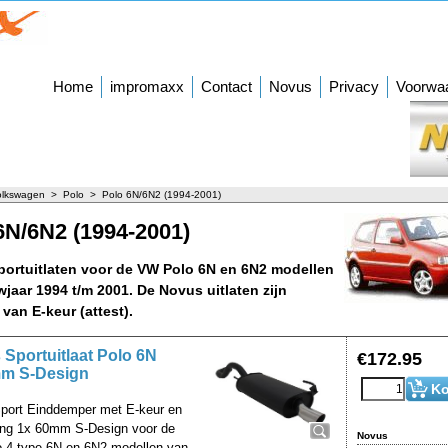
Home
impromaxx
Contact
Novus
Privacy
Voorwa
olkswagen
>
Polo
>
Polo 6N/6N2 (1994-2001)
6N/6N2 (1994-2001)
ortuitlaten voor de VW Polo 6N en 6N2 modellen
jaar 1994 t/m 2001. De Novus uitlaten zijn
van E-keur (attest).
Sportuitlaat Polo 6N
€
172.95
m S-Design
Ko
port Einddemper met E-keur en
ling 1x 60mm S-Design voor de
Novus
 4 type 6N en 6N2 modellen van