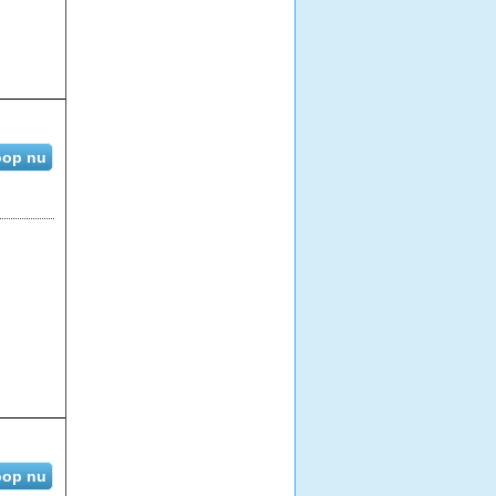
op nu
op nu