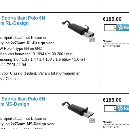
Sportuitlaat Polo 6N
€
185.00
m RL-Design
Ko
s Sportuitlaat met E-keur en
Novus
styling
2x76mm RL-Design
voor
A3312E76RL
W Polo 4 type 6N en 6N2
llen van bouwjaar 10.1994 t/m 09.2001 met
isering 1.0 / 1.3 / 1.4 / 1.4-16V / 1.6 55kw / 1.6 GTI
 / 1.7SDI / 1.9d.
t voor Classic (sedan), Variant (stationwagon) en
y / Combi !
Sportuitlaat Polo 6N
€
185.00
m MS-Design
Ko
s Sportuitlaat met E-keur en
Novus
styling
2x76mm MS-Design
voor
A3312E76S