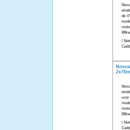
Novu
eind
de V
mode
motor
88kw
! Nie
Cadd
Novus 
2x76
Novu
eind
voor
mode
motor
88kw
! Nie
Cadd