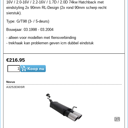
16V / 2.0-16V / 2.2-16V / 1.7D / 2.0D 74kw Hatchback met
eindstyling 2x 90mm RL-Design (2x rond 90mm scherp recht
sierstuk).
Type: G/T98 (3- / 5-deurs)
Bouwjaar: 03.1998 - 03.2004
- alleen voor modellen met flensverbinding
- trekhaak kan problemen geven icm dubbel eindstuk
€
216.95
Koop nu
Novus
A3252E90SR