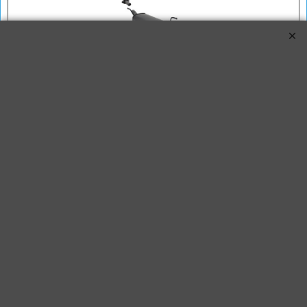
Novus Sportuitlaat Astra G 135x75mm DTM
Novus Sport Einddemper Opel Astra G 1.4-16V / 1.6 / 1.6-16V / 1.8-
16V / 2.0-16V / 2.2-16V / 1.7D / 2.0D 74kw Hatchback met
eindstyling Ovaal 135x75mm DTM-Design.
Type: G/T98 (3- / 5-deurs)
Bouwjaar: 03.1998 - 03.2004
- alleen voor modellen met flensverbinding
- trekhaak kan problemen geven icm dubbel eindstuk
€
204.95
Koop nu
Novus