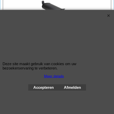
Novus Sportuitlaat Fiesta III 1x90mm SR-Design
Novus Sport Einddemper voor de Ford Fiesta MK3 modellen van
bouwjaar 03.1989 t/m 12.1995. Type GFJ.
Geschikt voor de motoren 1.1L / 1.3L / 1.4L
Eindstyling 1x Ø 90mm rond met afgeschuinde ingerold uiteinde.
Deze site maakt gebruik van cookies om uw
bezoekerservaring te verbeteren.
2026 Novus Automotive Sportuitlaten
Meer details
Improve Tuning 28 jaar
Accepteren
Afmelden
Webwinkel gemaakt met
ShopFactory webwinkel
software.