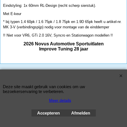
Eindstyling: 1x 60mm RL-Design (recht scherp sierstuk).
Met E-keur
* bij typen 1.4 60pk / 1.6 75pk / 1.8 75pk en 1.9D 65pk heeft u artikel-nr.
MK 3-V (verbindingspijp) nodig voor montage van de einddemper
!! Niet voor VR6, GTi 2.0 16V, Syncro en Stationwagon modellen !!
2026 Novus Automotive Sportuitlaten
Improve Tuning 28 jaar
Webwinkel gemaakt met
ShopFactory webwinkel
software.
Deze site maakt gebruik van cookies om uw
bezoekerservaring te verbeteren.
Meer details
Accepteren
Afmelden