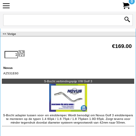
0
<< Vorige
€
169.00
Novus
A2531E60
S-Bocht verbindingspijp VW Golf 3
S-Bocht adapter tussen voor- en einddemper. Wordt benodigt om Novus Golf 3 einddempers
te monteren op de typen 1.4 60pk / 1.6 75pk / 1.8 75pken 1.9D 65pk. Zorgt tevens voor
minder tegendruk doordat diameter systeem vergrootwordt van 42mm naar 50mm.