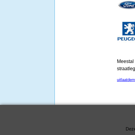
Meestal 
straatle
uitlaatde
Deze