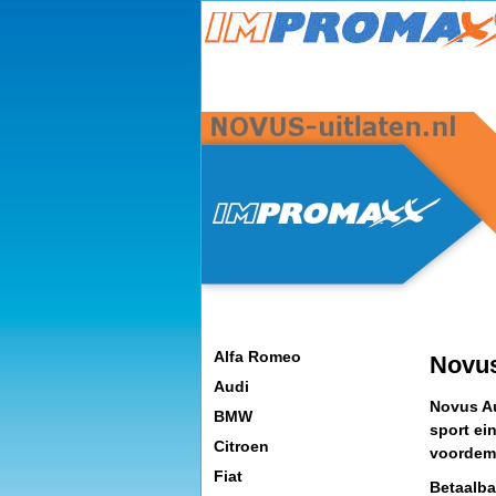
Alfa Romeo
Novus
Audi
Novus Au
BMW
sport ei
Citroen
voordemp
Fiat
Betaalba