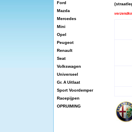
Ford
(straatl
Mazda
verzendkos
Mercedes
Mini
Opel
Peugeot
Renault
Seat
Volkswagen
Universeel
Gr. A Uitlaat
Sport Voordemper
Racepijpen
OPRUIMING