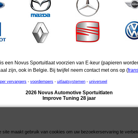
is een Novus Sportuitlaat voorzien van E-keur (papieren wor
gaal zijn, ook in Belgie. Bij twijfel neem contact met ons op (
fran
mper vervangers
-
voordempers
-
uitlaatsystemen
-
universeel
2026 Novus Automotive Sportuitlaten
Improve Tuning 28 jaar
Webwinkel gemaakt met
ShopFactory webwinkel
software.
 site maakt gebruik van cookies om uw bezoekerservaring te verbet