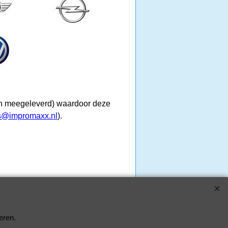
den meegeleverd) waardoor deze
s@impromaxx.nl
).
eren.